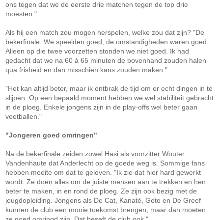
ons tegen dat we de eerste drie matchen tegen de top drie
moesten."
Als hij een match zou mogen herspelen, welke zou dat zijn? "De
bekerfinale. We speelden goed, de omstandigheden waren goed.
Alleen op die twee voorzetten stonden we niet goed. Ik had
gedacht dat we na 60 à 65 minuten de bovenhand zouden halen
qua frisheid en dan misschien kans zouden maken."
"Het kan altijd beter, maar ik ontbrak de tijd om er echt dingen in te
slijpen. Op een bepaald moment hebben we wel stabiliteit gebracht
in de ploeg. Enkele jongens zijn in de play-offs wel beter gaan
voetballen."
"Jongeren goed omringen"
Na de bekerfinale zeiden zowel Hasi als voorzitter Wouter
Vandenhaute dat Anderlecht op de goede weg is. Sommige fans
hebben moeite om dat te geloven. "Ik zie dat hier hard gewerkt
wordt. Ze doen alles om de juiste mensen aan te trekken en hen
beter te maken, in en rond de ploeg. Ze zijn ook bezig met de
jeugdopleiding. Jongens als De Cat, Kanaté, Goto en De Greef
kunnen de club een mooie toekomst brengen, maar dan moeten
ze goed omringd zijn. Dat beseft de club ook."