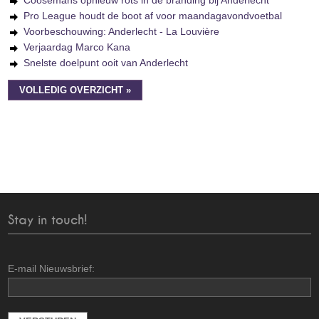
Coosemans opnieuw rots in de branding bij Anderlecht
Pro League houdt de boot af voor maandagavondvoetbal
Voorbeschouwing: Anderlecht - La Louvière
Verjaardag Marco Kana
Snelste doelpunt ooit van Anderlecht
VOLLEDIG OVERZICHT »
Stay in touch!
E-mail Nieuwsbrief: