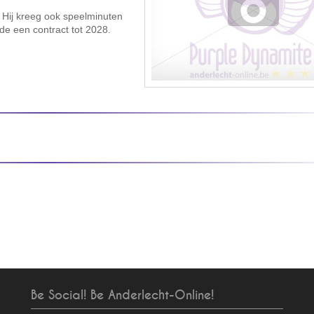
. Hij kreeg ook speelminuten
ende een contract tot 2028.
Be Social! Be Anderlecht-Online!