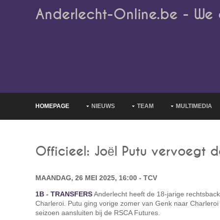
Anderlecht-Online.be - We 
HOMEPAGE
NIEUWS
TEAM
MULTIMEDIA
Officieel: Joël Putu vervoegt 
MAANDAG, 26 MEI 2025, 16:00 - TCV
1B
-
TRANSFERS
Anderlecht heeft de 18-jarige rechtsba
Charleroi. Putu ging vorige zomer van Genk naar Charleroi
seizoen aansluiten bij de RSCA Futures.