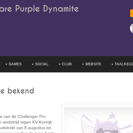
are Purple Dynamite
GAMES
SOCIAL
CLUB
WEBSITE
TAALKEU
ue bekend
ie van de Challenger Pro
wedstrijd tegen KV Kortrijk
uitstrekt van 8 augustus tot