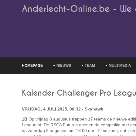
Anderlecht-Online.be - We 
HOMEPAGE
NIEUWS
TEAM
MULTIMEDIA
Kalender Challenger Pro Leag
VRIJDAG, 4 JULI 2025, 00:32 - Skyhawk
1B
Op vrijdag 8 augustus trappen 17 teams de nieuwe edit
League af. De RSCA Futures openen de competitie met een 
op zaterdag 9 augustus om 16:00 uur. Dit seizoen, dat zich 