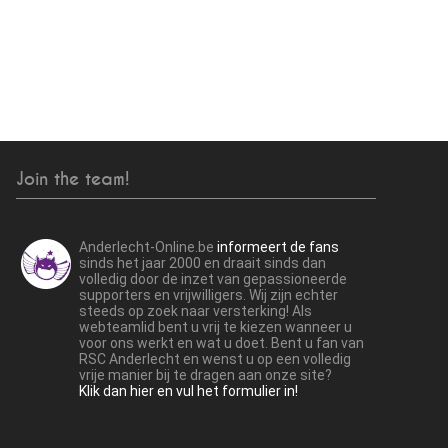
Join the team!
Anderlecht-Online.be
informeert de fans
sinds het jaar 2000 en draait sinds dan
volledig door de inzet van gepassioneerde
supporters en vrijwilligers. Wij zijn echter
steeds op zoek naar versterking! Als
webteamlid bent u vrij te kiezen wanneer u
voor ons werkt en wat u doet. Bent u fan van
RSC Anderlecht en wenst u op een volledig
vrije manier bij te dragen aan onze site?
Klik dan hier en vul het formulier in!