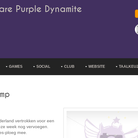
are Purple Dynamite
GAMES
SOCIAL
CLUB
WEBSITE
TAALKEU
amp
derland vertrokken voor een
deze week nog vervoegen.
res-ploeg mee.