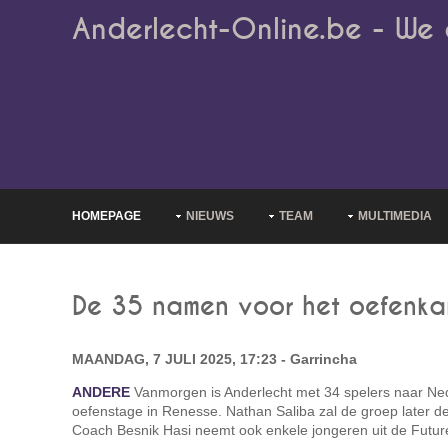
Anderlecht-Online.be - We 
HOMEPAGE
NIEUWS
TEAM
MULTIMEDIA
De 35 namen voor het oefenk
MAANDAG, 7 JULI 2025, 17:23 - Garrincha
ANDERE
Vanmorgen is Anderlecht met 34 spelers naar Ne
oefenstage in Renesse. Nathan Saliba zal de groep later 
Coach Besnik Hasi neemt ook enkele jongeren uit de Futu