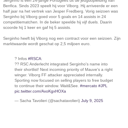
Serginho is een 24-jarige Portugees uit de jeugdopleiding van
Benfica. Sinds 2023 speelt hij voor Viborg. Hij arriveerde er een
half jaar na het vertrek van Jesper Fredberg. Vorig seizoen was
Serginho bij Viborg goed voor 5 goals en 14 assists in 24
competitiematchen. In de beker speelde hij vijf duels. Daarin
scoorde hij 1 keer en gaf hij 5 assists.
Serginho heeft bij Viborg nog een contract voor een seizoen. Zijn
marktwaarde wordt geschat op 2,5 miljoen euro.
? Infos
#RSCA
:
?? RSC Anderlecht integrated Serginho's name into
their shortlist! Next incoming priority of Mauve's a right
winger. Viborg FF attacker appreciated internally.
Sporting now focused on selling players to free budget
to continue their window. Wait&See.
#mercato
#JPL
pic.twitter.com/AxoKgxHOXa
— Sacha Tavolieri (@sachatavolieri)
July 9, 2025