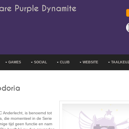
are Purple Dynamite
GAMES
SOCIAL
CLUB
WEBSITE
TAALKEU
pdoria
 Anderlecht, is benoemd tot
a, die momenteel in de Serie
nige tijd geen functie en nam