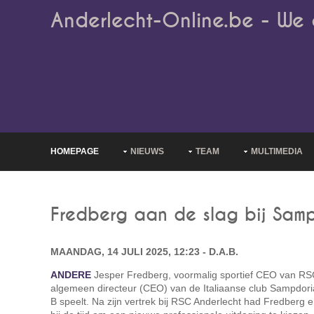
Anderlecht-Online.be - We 
HOMEPAGE
NIEUWS
TEAM
MULTIMEDIA
Fredberg aan de slag bij Sam
MAANDAG, 14 JULI 2025, 12:23 - D.A.B.
ANDERE
Jesper Fredberg, voormalig sportief CEO van RSC
algemeen directeur (CEO) van de Italiaanse club Sampdori
B speelt. Na zijn vertrek bij RSC Anderlecht had Fredberg e