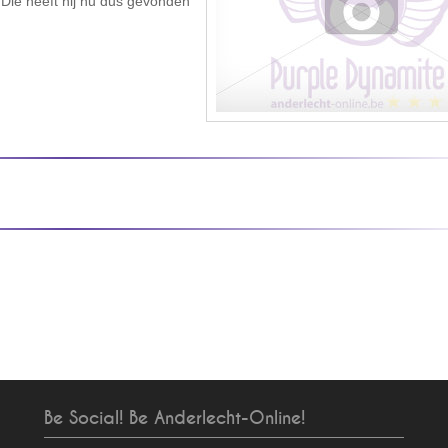
. Die heeft hij nu dus gevonden
Be Social! Be Anderlecht-Online!