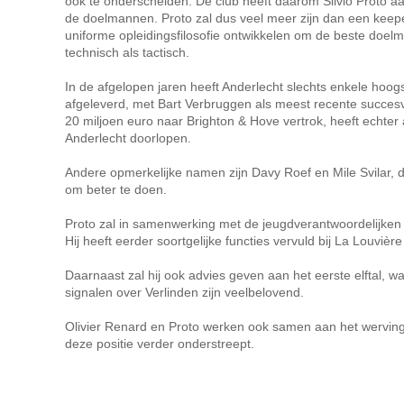
ook te onderscheiden. De club heeft daarom Silvio Proto aa
de doelmannen. Proto zal dus veel meer zijn dan een keeper
uniforme opleidingsfilosofie ontwikkelen om de beste doe
technisch als tactisch.
In de afgelopen jaren heeft Anderlecht slechts enkele ho
afgeleverd, met Bart Verbruggen als meest recente succesv
20 miljoen euro naar Brighton & Hove vertrok, heeft echter al
Anderlecht doorlopen.
Andere opmerkelijke namen zijn Davy Roef en Mile Svilar, d
om beter te doen.
Proto zal in samenwerking met de jeugdverantwoordelijken e
Hij heeft eerder soortgelijke functies vervuld bij La Louvièr
Daarnaast zal hij ook advies geven aan het eerste elftal, w
signalen over Verlinden zijn veelbelovend.
Olivier Renard en Proto werken ook samen aan het werving
deze positie verder onderstreept.