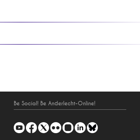
Be Social! Be Anderlecht-Online!