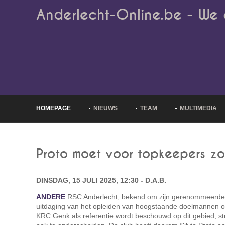
Anderlecht-Online.be - We 
HOMEPAGE
NIEUWS
TEAM
MULTIMEDIA
Proto moet voor topkeepers z
DINSDAG, 15 JULI 2025, 12:30 - D.A.B.
ANDERE
RSC Anderlecht, bekend om zijn gerenommeerde 
uitdaging van het opleiden van hoogstaande doelmannen o
KRC Genk als referentie wordt beschouwd op dit gebied, str