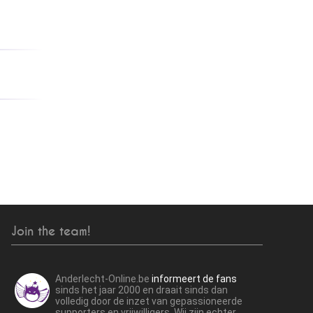
Join the team!
Anderlecht-Online.be
informeert de fans
sinds het jaar 2000 en draait sinds dan
volledig door de inzet van gepassioneerde
supporters en vrijwilligers. Wij zijn echter