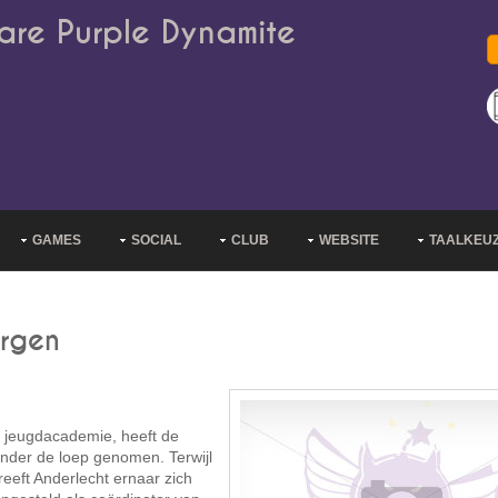
are Purple Dynamite
GAMES
SOCIAL
CLUB
WEBSITE
TAALKEU
orgen
jeugdacademie, heeft de
nder de loep genomen. Terwijl
eeft Anderlecht ernaar zich