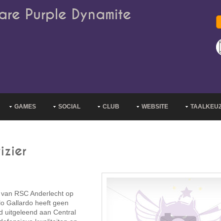
are Purple Dynamite
GAMES
SOCIAL
CLUB
WEBSITE
TAALKEU
izier
o van RSC Anderlecht op
lo Gallardo heeft geen
d uitgeleend aan Central