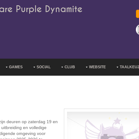
are Purple Dynamite
GAMES
SOCIAL
CLUB
WEBSITE
TAALKEU
jn deuren op zaterdag 19 en
 uitbreiding en volledige
odigende omgeving voor