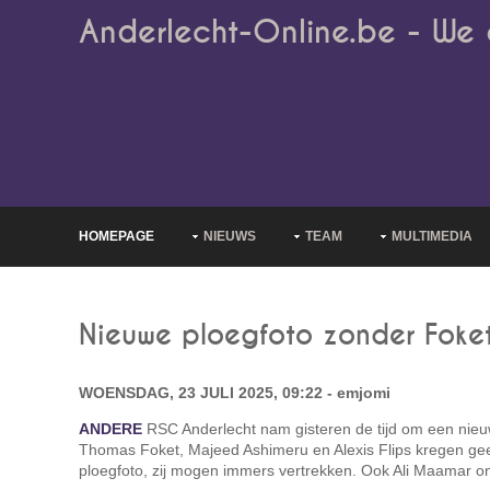
Anderlecht-Online.be - We 
HOMEPAGE
NIEUWS
TEAM
MULTIMEDIA
Nieuwe ploegfoto zonder Foket,
WOENSDAG, 23 JULI 2025, 09:22 - emjomi
ANDERE
RSC Anderlecht nam gisteren de tijd om een nieu
Thomas Foket, Majeed Ashimeru en Alexis Flips kregen gee
ploegfoto, zij mogen immers vertrekken. Ook Ali Maamar on