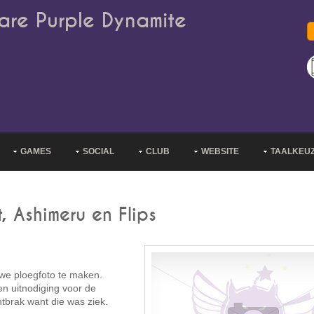
are Purple Dynamite
GAMES
SOCIAL
CLUB
WEBSITE
TAALKEU
 Ashimeru en Flips
we ploegfoto te maken.
n uitnodiging voor de
tbrak want die was ziek.