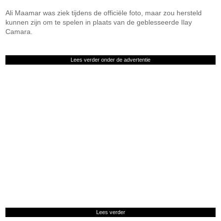
Ali Maamar was ziek tijdens de officiële foto, maar zou hersteld
kunnen zijn om te spelen in plaats van de geblesseerde Ilay
Camara.
Lees verder onder de advertentie
Lees verder