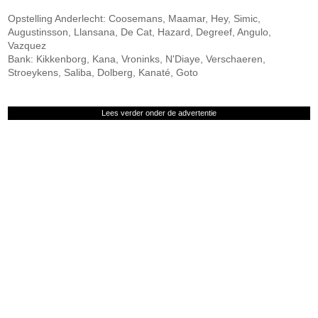
Opstelling Anderlecht: Coosemans, Maamar, Hey, Simic,
Augustinsson, Llansana, De Cat, Hazard, Degreef, Angulo,
Vazquez
Bank: Kikkenborg, Kana, Vroninks, N'Diaye, Verschaeren,
Stroeykens, Saliba, Dolberg, Kanaté, Goto
Lees verder onder de advertentie