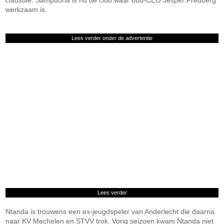
clausule. Sampdoria is nu de club waar oud-CEO Jesper Fredberg
werkzaam is.
Lees verder onder de advertentie
Lees verder
Ntanda is trouwens een ex-jeugdspeler van Anderlecht die daarna
naar KV Mechelen en STVV trok. Vorig seizoen kwam Ntanda niet