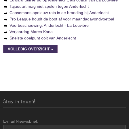
Edward Still terug op Anderlecht, als coach van La Louvière
Tajaouart mag niet spelen tegen Anderlecht
Coosemans opnieuw rots in de branding bij Anderlecht
Pro League houdt de boot af voor maandagavondvoetbal
Voorbeschouwing: Anderlecht - La Louvière
Verjaardag Marco Kana
Snelste doelpunt ooit van Anderlecht
VOLLEDIG OVERZICHT »
Stay in touch!
E-mail Nieuwsbrief: