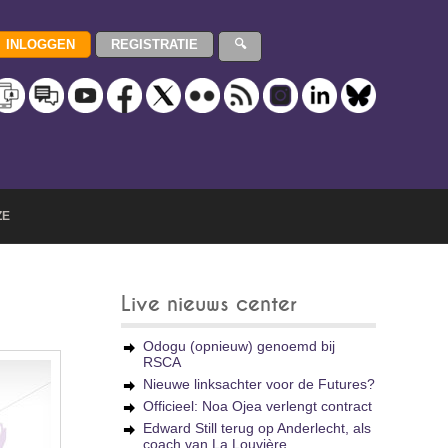
ZE
Live nieuws center
Odogu (opnieuw) genoemd bij
RSCA
Nieuwe linksachter voor de Futures?
Officieel: Noa Ojea verlengt contract
Edward Still terug op Anderlecht, als
coach van La Louvière