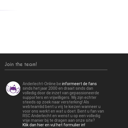
Join the team!
Anderlecht-Online.be
informeert de fans
sinds het jaar 2000 en draait sinds dan
volledig door de inzet van gepassioneerde
supporters en vrijwilligers. Wij zijn echter
steeds op zoek naar versterking! Als
webteamlid bent u vrij te kiezen wanneer u
voor ons werkt en wat u doet. Bent u fan van
RSC Anderlecht en wenst u op een volledig
vrije manier bij te dragen aan onze site?
Klik dan hier en vul het formulier in!