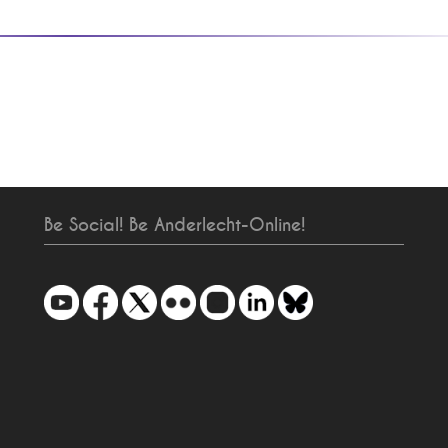
Be Social! Be Anderlecht-Online!