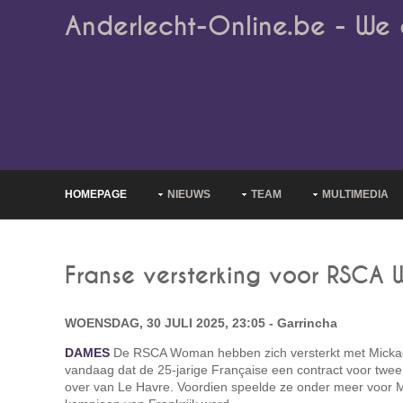
Anderlecht-Online.be - We 
HOMEPAGE
NIEUWS
TEAM
MULTIMEDIA
Franse versterking voor RSCA
WOENSDAG, 30 JULI 2025, 23:05 - Garrincha
DAMES
De RSCA Woman hebben zich versterkt met Mickaël
vandaag dat de 25-jarige Française een contract voor twee
over van Le Havre. Voordien speelde ze onder meer voor 