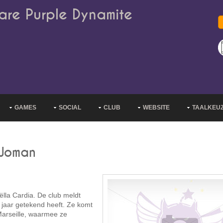
are Purple Dynamite
GAMES
SOCIAL
CLUB
WEBSITE
TAALKEU
 Woman
la Cardia. De club meldt
 jaar getekend heeft. Ze komt
Marseille, waarmee ze