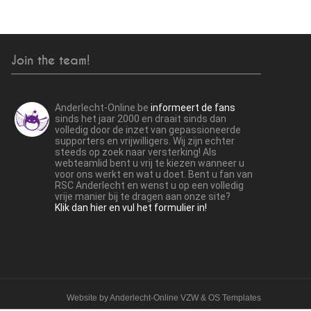
Join the team!
Anderlecht-Online.be
informeert de fans
sinds het jaar 2000 en draait sinds dan
volledig door de inzet van gepassioneerde
supporters en vrijwilligers. Wij zijn echter
steeds op zoek naar versterking! Als
webteamlid bent u vrij te kiezen wanneer u
voor ons werkt en wat u doet. Bent u fan van
RSC Anderlecht en wenst u op een volledig
vrije manier bij te dragen aan onze site?
Klik dan hier en vul het formulier in!
Website by
Anderlecht-Online VZW
&
OS Templates