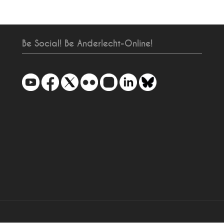
Be Social! Be Anderlecht-Online!