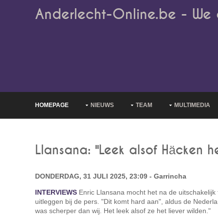
Anderlecht-Online.be - We 
HOMEPAGE
NIEUWS
TEAM
MULTIMEDIA
Llansana: "Leek alsof Häcken he
DONDERDAG, 31 JULI 2025, 23:09 - Garrincha
INTERVIEWS
Enric Llansana mocht het na de uitschakelij
uitleggen bij de pers. "Dit komt hard aan", aldus de Neder
was scherper dan wij. Het leek alsof ze het liever wilden."