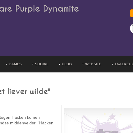
are Purple Dynamite
GAMES
SOCIAL
CLUB
WEBSITE
TAALKEU
t liever wilde"
k tegen Häcken komen
landse middenvelder. "Häcken