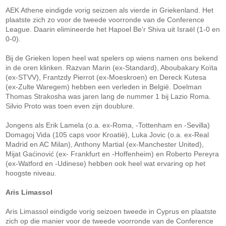
AEK Athene eindigde vorig seizoen als vierde in Griekenland. Het
plaatste zich zo voor de tweede voorronde van de Conference
League. Daarin elimineerde het Hapoel Be'r Shiva uit Israël (1-0 en
0-0).
Bij de Grieken lopen heel wat spelers op wiens namen ons bekend
in de oren klinken. Razvan Marin (ex-Standard), Aboubakary Koïta
(ex-STVV), Frantzdy Pierrot (ex-Moeskroen) en Dereck Kutesa
(ex-Zulte Waregem) hebben een verleden in België. Doelman
Thomas Strakosha was jaren lang de nummer 1 bij Lazio Roma.
Silvio Proto was toen even zijn doublure.
Jongens als Erik Lamela (o.a. ex-Roma, -Tottenham en -Sevilla)
Domagoj Vida (105 caps voor Kroatië), Luka Jovic (o.a. ex-Real
Madrid en AC Milan), Anthony Martial (ex-Manchester United),
Mijat Gaćinović (ex- Frankfurt en -Hoffenheim) en Roberto Pereyra
(ex-Watford en -Udinese) hebben ook heel wat ervaring op het
hoogste niveau.
Aris Limassol
Aris Limassol eindigde vorig seizoen tweede in Cyprus en plaatste
zich op die manier voor de tweede voorronde van de Conference