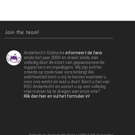
Join the team!
Anderlecht-Online.be
informeert de fans
sinds het jaar 2000 en draait sinds dan
volledig door de inzet van gepassioneerde
supporters en vrijwilligers. Wij zijn echter
steeds op zoek naar versterking! Als
webteamlid bent u vrij te kiezen wanneer u
voor ons werkt en wat u doet. Bent u fan van
RSC Anderlecht en wenst u op een volledig
vrije manier bij te dragen aan onze site?
Klik dan hier en vul het formulier in!