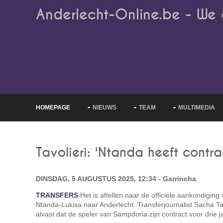
Anderlecht-Online.be - We 
HOMEPAGE
NIEUWS
TEAM
MULTIMEDIA
Tavolieri: 'Ntanda heeft contr
DINSDAG, 5 AUGUSTUS 2025, 12:34 - Garrincha
TRANSFERS
Het is aftellen naar de officiële aankondigin
Ntanda-Lukisa naar Anderlecht. Transferjournalist Sacha T
alvast dat de speler van Sampdoria zijn contract voor drie j