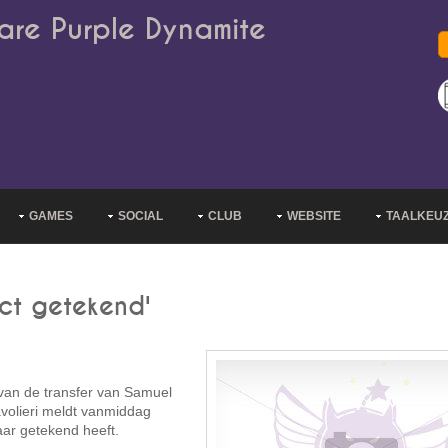
are Purple Dynamite
GAMES
SOCIAL
CLUB
WEBSITE
TAALKEU
act getekend'
g van de transfer van Samuel
avolieri meldt vanmiddag
aar getekend heeft.