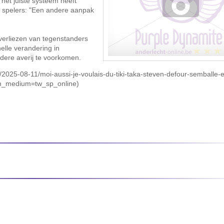
 het juiste systeem heeft
e spelers: "Een andere aanpak
 verliezen van tegenstanders
elle verandering in
rdere averij te voorkomen.
/2025-08-11/moi-aussi-je-voulais-du-tiki-taka-steven-defour-semballe-et
m_medium=tw_sp_online)