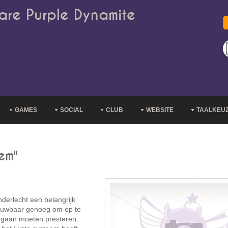
are Purple Dynamite
GAMES
SOCIAL
CLUB
WEBSITE
TAALKEU
em"
derlecht een belangrijk
rouwbaar genoeg om op te
r gaan moeten presteren.