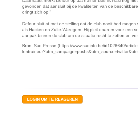
Daarnaast merkt Defour op dat trainer Besnik Hasi nog niet
gevonden dat aansluit bij de kwaliteiten van de beschikbar
dringt zich op."
Defour sluit af met de stelling dat de club nooit had mogen
als Hacken en Zulte-Waregem. Hij pleit daarom voor een sn
aanpak binnen de club om de situatie recht te zetten en ve
Bron: Sud Presse (https://www.sudinfo.be/id1026640/article
lentraineur?utm_campaign=pushs&utm_source=twitter&ut