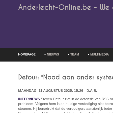
Anderlecht-Online.be - We 
HOMEPAGE
NIEUWS
TEAM
MULTIMEDIA
Defour: "Nood aan ander syste
MAANDAG, 11 AUGUSTUS 2025, 15:26 - D.A.B.
INTERVIEWS
Steven Defour ziet in de defensie van RSC An
probleem. Volgens hem is de huidige verdediging niet bet
steunen. Hij benadrukt dat de verdedigers aanzienlijk bete