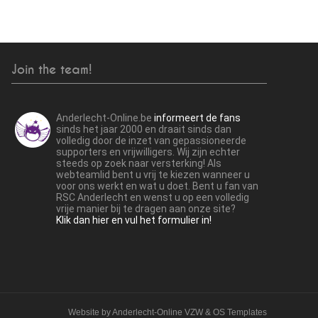
Join the team!
Anderlecht-Online.be
informeert de fans
sinds het jaar 2000 en draait sinds dan
volledig door de inzet van gepassioneerde
supporters en vrijwilligers. Wij zijn echter
steeds op zoek naar versterking! Als
webteamlid bent u vrij te kiezen wanneer u
voor ons werkt en wat u doet. Bent u fan van
RSC Anderlecht en wenst u op een volledig
vrije manier bij te dragen aan onze site?
Klik dan hier en vul het formulier in!
Website by
Anderlecht-Online VZW
&
OS Templates