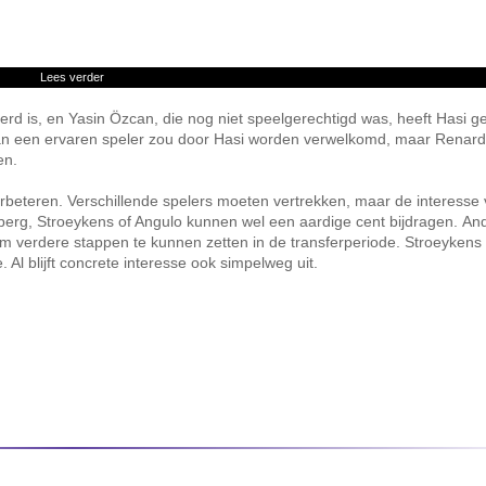
Lees verder
erd is, en Yasin Özcan, die nog niet speelgerechtigd was, heeft Hasi
an een ervaren speler zou door Hasi worden verwelkomd, maar Renar
en.
erbeteren. Verschillende spelers moeten vertrekken, maar de interesse 
olberg, Stroeykens of Angulo kunnen wel een aardige cent bijdragen. An
 verdere stappen te kunnen zetten in de transferperiode. Stroeykens 
Al blijft concrete interesse ook simpelweg uit.