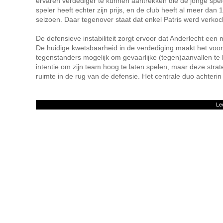
ervaren verdediger te kunnen aantrekken die de jonge spel
speler heeft echter zijn prijs, en de club heeft al meer dan 
seizoen. Daar tegenover staat dat enkel Patris werd verkoc
De defensieve instabiliteit zorgt ervoor dat Anderlecht een
De huidige kwetsbaarheid in de verdediging maakt het voor
tegenstanders mogelijk om gevaarlijke (tegen)aanvallen te 
intentie om zijn team hoog te laten spelen, maar deze strat
ruimte in de rug van de defensie. Het centrale duo achterin
Le