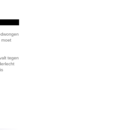
 gedwongen
d moet
valt tegen
derlecht
is