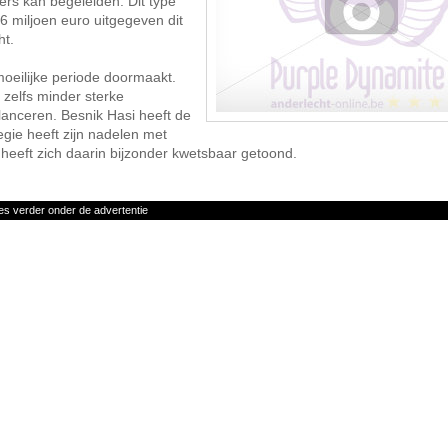
ers kan begeleiden. Dit type
16 miljoen euro uitgegeven dit
ht.
 moeilijke periode doormaakt.
 zelfs minder sterke
lanceren. Besnik Hasi heeft de
egie heeft zijn nadelen met
 heeft zich daarin bijzonder kwetsbaar getoond.
es verder onder de advertentie