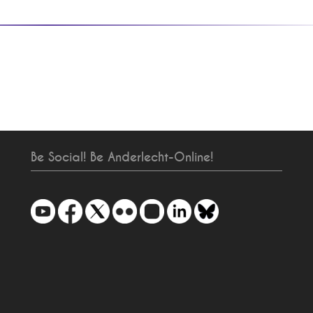
Be Social! Be Anderlecht-Online!