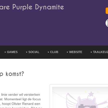
are Purple Dynamite
GAMES
SOCIAL
CLUB
WEBSITE
TAALKEU
p komst?
 linie verder wil versterken
at. Momenteel ligt de focus
, hoopt Olivier Renard een