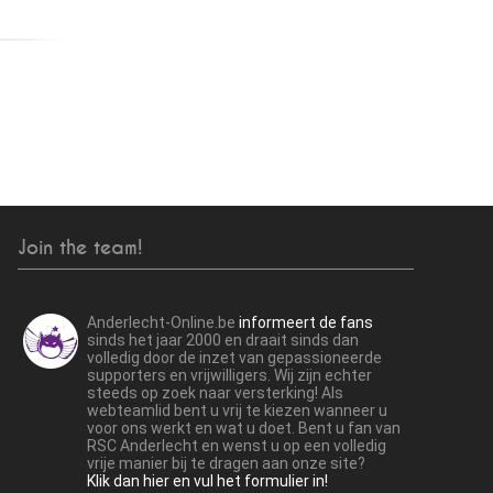
Join the team!
Anderlecht-Online.be
informeert de fans
sinds het jaar 2000 en draait sinds dan
volledig door de inzet van gepassioneerde
supporters en vrijwilligers. Wij zijn echter
steeds op zoek naar versterking! Als
webteamlid bent u vrij te kiezen wanneer u
voor ons werkt en wat u doet. Bent u fan van
RSC Anderlecht en wenst u op een volledig
vrije manier bij te dragen aan onze site?
Klik dan hier en vul het formulier in!