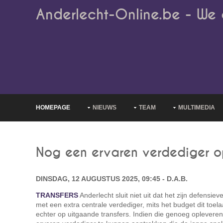
Anderlecht-Online.be - We 
HOMEPAGE
NIEUWS
TEAM
MULTIMEDIA
Nog een ervaren verdediger o
DINSDAG, 12 AUGUSTUS 2025, 09:45 - D.A.B.
TRANSFERS
Anderlecht sluit niet uit dat het zijn defensieve
met een extra centrale verdediger, mits het budget dit toela
echter op uitgaande transfers. Indien die genoeg opleveren