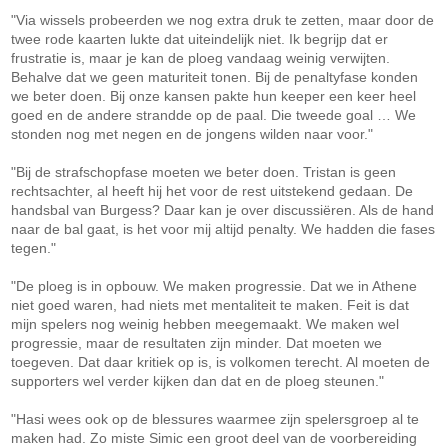
"Via wissels probeerden we nog extra druk te zetten, maar door de
twee rode kaarten lukte dat uiteindelijk niet. Ik begrijp dat er
frustratie is, maar je kan de ploeg vandaag weinig verwijten.
Behalve dat we geen maturiteit tonen. Bij de penaltyfase konden
we beter doen. Bij onze kansen pakte hun keeper een keer heel
goed en de andere strandde op de paal. Die tweede goal … We
stonden nog met negen en de jongens wilden naar voor."
"Bij de strafschopfase moeten we beter doen. Tristan is geen
rechtsachter, al heeft hij het voor de rest uitstekend gedaan. De
handsbal van Burgess? Daar kan je over discussiëren. Als de hand
naar de bal gaat, is het voor mij altijd penalty. We hadden die fases
tegen."
"De ploeg is in opbouw. We maken progressie. Dat we in Athene
niet goed waren, had niets met mentaliteit te maken. Feit is dat
mijn spelers nog weinig hebben meegemaakt. We maken wel
progressie, maar de resultaten zijn minder. Dat moeten we
toegeven. Dat daar kritiek op is, is volkomen terecht. Al moeten de
supporters wel verder kijken dan dat en de ploeg steunen."
"Hasi wees ook op de blessures waarmee zijn spelersgroep al te
maken had. Zo miste Simic een groot deel van de voorbereiding