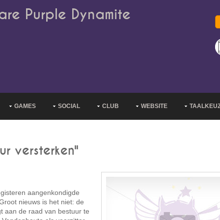
are Purple Dynamite
GAMES
SOCIAL
CLUB
WEBSITE
TAALKEU
r versterken"
e gisteren aangenkondigde
oot nieuws is het niet: de
gt aan de raad van bestuur te