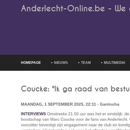
Anderlecht-Online.be - We 
HOMEPAGE
NIEUWS
TEAM
MULTIMEDIA
Coucke: "Ik ga raad van bestuu
MAANDAG, 1 SEPTEMBER 2025, 22:11 - Garrincha
INTERVIEWS
Omstreeks 21.50 uur was het er eindelijk: d
boodschap van Marc Coucke voor de fans van Anderlecht. Gr
voorzitter bevestigt zijn engagement naar de club en kondi