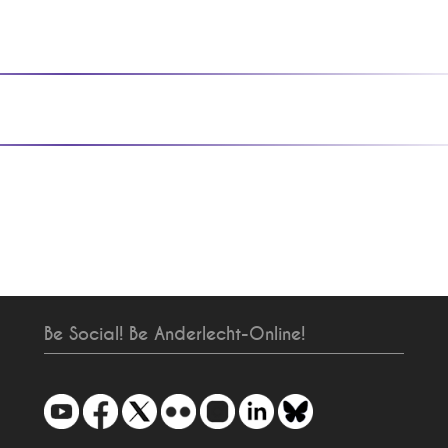
Be Social! Be Anderlecht-Online!