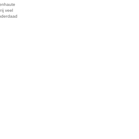
denhaute
ij veel
inderdaad