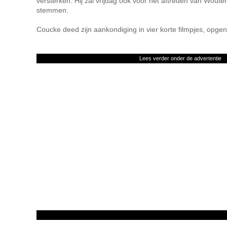
versterken. Hij zal vrijdag ook voor het aftreden van Woute
stemmen.
Coucke deed zijn aankondiging in vier korte filmpjes, op
Lees verder onder de advertentie