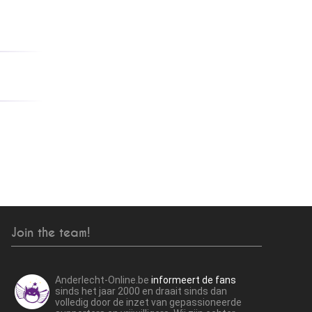
Join the team!
Anderlecht-Online.be
informeert de fans
sinds het jaar 2000 en draait sinds dan
volledig door de inzet van gepassioneerde