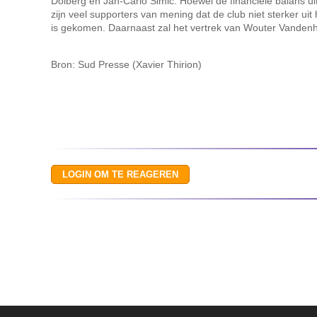
Dolberg en Jan-Carlo Simic. Hoewel de financiële balans uitei
zijn veel supporters van mening dat de club niet sterker uit
is gekomen. Daarnaast zal het vertrek van Wouter Vanden
Bron: Sud Presse (Xavier Thirion)