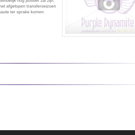
ndelijk nog positief zal zijn,
 het afgelopen transferseizoen
haute ter sprake komen.