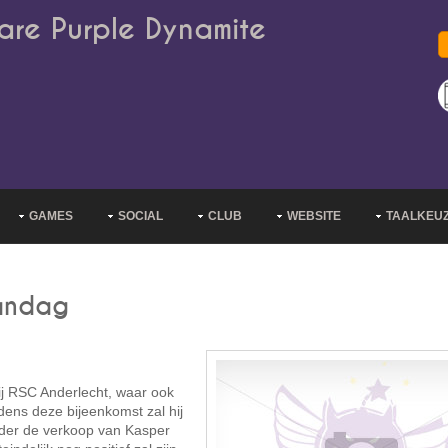
are Purple Dynamite
GAMES
SOCIAL
CLUB
WEBSITE
TAALKEU
andag
j RSC Anderlecht, waar ook
jdens deze bijeenkomst zal hij
onder de verkoop van Kasper