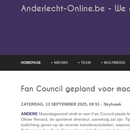
Anderlecht-Online.be - We 
HOMEPAGE
NIEUWS
TEAM
MULTIMEDIA
Fan Council gepland voor ma
ZATERDAG, 13 SEPTEMBER 2025, 09:51 - Skyhawk
ANDERE
Maandagavond vindt er een Fan Council plaats bi
Olivier Renard, de sportieve directeur, aanwezig zal zijn. Ti
toelichting geven op de recente transferactiviteiten, waar