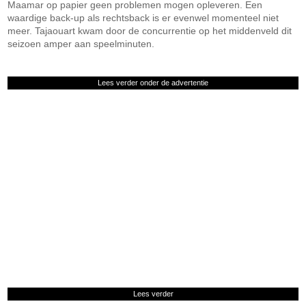
Maamar op papier geen problemen mogen opleveren. Een
waardige back-up als rechtsback is er evenwel momenteel niet
meer. Tajaouart kwam door de concurrentie op het middenveld dit
seizoen amper aan speelminuten.
Lees verder onder de advertentie
Lees verder