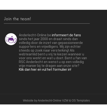
Join the team!
Anderlecht-Online.be
informeert de fans
sinds het jaar 2000 en draait sinds dan
volledig door de inzet van gepassioneerde
supporters en vrijwilligers. Wij zijn echter
steeds op zoek naar versterking! Als
webteamlid bent u vrij te kiezen wanneer u
voor ons werkt en wat u doet. Bent u fan van
RSC Anderlecht en wenst u op een volledig
vrije manier bij te dragen aan onze site?
Klik dan hier en vul het formulier in!
Website by
Anderlecht-Online VZW
&
OS Templates