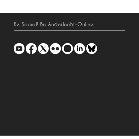
Be Social! Be Anderlecht-Online!