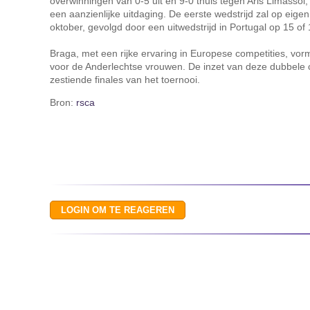
overwinningen van 0-5 uit en 9-0 thuis tegen Aris Limassol,
een aanzienlijke uitdaging. De eerste wedstrijd zal op eigen
oktober, gevolgd door een uitwedstrijd in Portugal op 15 of 
Braga, met een rijke ervaring in Europese competities, vo
voor de Anderlechtse vrouwen. De inzet van deze dubbele co
zestiende finales van het toernooi.
Bron:
rsca