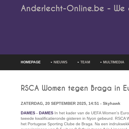
Anderlecht-Online.be - We 
HOMEPAGE
NIEUWS
TEAM
MULTIMEDIA
RSCA Women tegen Braga in E
ZATERDAG, 20 SEPTEMBER 2025, 14:51 - Skyhawk
DAMES
-
DAMES
In het kader van de UEFA Women's Europ
tweede kwalificatieronde gisteren in Nyon gebeurd. RSCA
het Portugese Sporting Clube de Braga. Na een indrukwekk