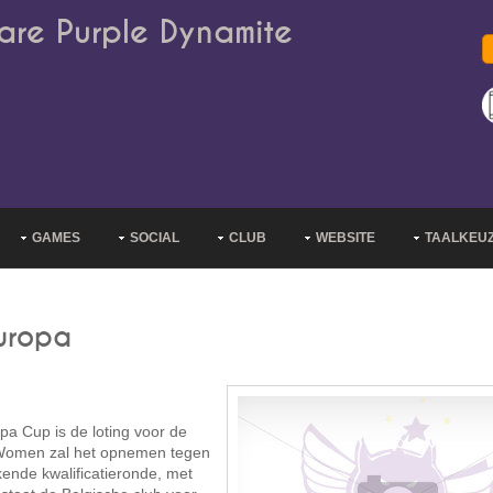
are Purple Dynamite
GAMES
SOCIAL
CLUB
WEBSITE
TAALKEU
uropa
a Cup is de loting voor de
 Women zal het opnemen tegen
ende kwalificatieronde, met