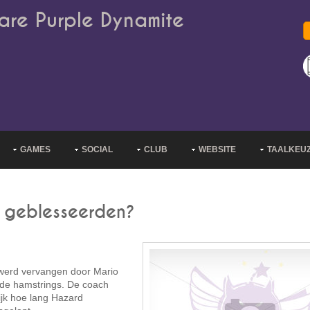
are Purple Dynamite
GAMES
SOCIAL
CLUB
WEBSITE
TAALKEU
 geblesseerden?
 werd vervangen door Mario
 de hamstrings. De coach
ijk hoe lang Hazard