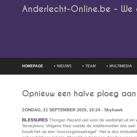
Anderlecht-Online.be - We 
HOMEPAGE
NIEUWS
TEAM
MULTIMEDIA
Opnieuw een halve ploeg aan
ZONDAG, 21 SEPTEMBER 2025, 10:24 - Skyhawk
BLESSURES
Thorgan Hazard viel voor de wedstrijd uit en
Stroeykens. Volgens Hasi voelde de middenvelder iets aan
houdt het op een 'voorzorgsmaatregel'. Het is dus onduidel