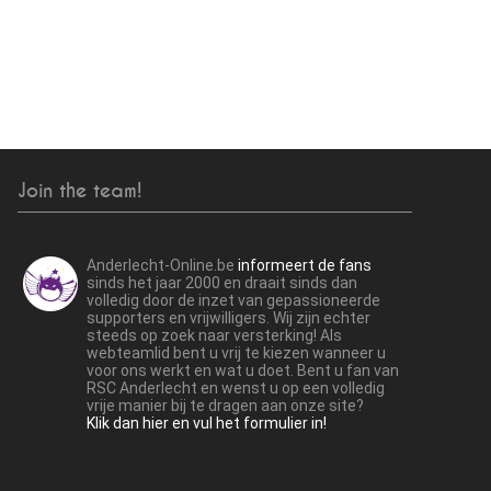
Join the team!
Anderlecht-Online.be
informeert de fans
sinds het jaar 2000 en draait sinds dan
volledig door de inzet van gepassioneerde
supporters en vrijwilligers. Wij zijn echter
steeds op zoek naar versterking! Als
webteamlid bent u vrij te kiezen wanneer u
voor ons werkt en wat u doet. Bent u fan van
RSC Anderlecht en wenst u op een volledig
vrije manier bij te dragen aan onze site?
Klik dan hier en vul het formulier in!