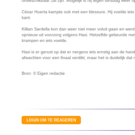
onbeschikbaar zal zijn. Mogelijk is hij tegen dinsdag weer o
César Huerta kampte ook met een blessure. Hij voelde iet
kant.
Killian Sardella kon dan weer niet meer voluit gaan en wer
opnieuw uit voorzorg volgens Hasi. Hetzelfde gebeurde met
krampen en iets voelde.
Hasi is er gerust op dat er nergens iets ernstig aan de han
afwachten voor een finaal verdikt, maar het is duidelijk dat
Bron: © Eigen redactie