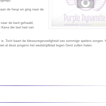
pgelapt.
s aan de heup en ging naar de
d naar de kant gehaald,
 Kana die last had van
d is. Toch baart de blessuregevoeligheid van sommige spelers zorgen. He
 niet al deze jongens het wedstrijdblad tegen Gent zullen halen.