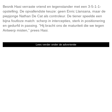
Besnik Hasi verraste vriend en tegenstander met een 3-5-1-1-
opstelling. De opvallendste keuze: geen Enric Llansana, maar de
piepjonge Nathan De Cat als controleur. De tiener speelde een
bijna foutloze match: scherp in intercepties, sterk in positionering
en gedurfd in passing. “Hij bracht ons de maturiteit die we tegen
Antwerp misten,” prees Hasi.
Lees verder onder de advertentie