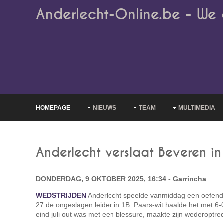
Anderlecht-Online.be - We 
HOMEPAGE
NIEUWS
TEAM
MULTIMEDIA
Anderlecht verslaat Beveren in
DONDERDAG, 9 OKTOBER 2025, 16:34 - Garrincha
WEDSTRIJDEN
Anderlecht speelde vanmiddag een oefend
27 de ongeslagen leider in 1B. Paars-wit haalde het met 6-
eind juli out was met een blessure, maakte zijn wederoptre