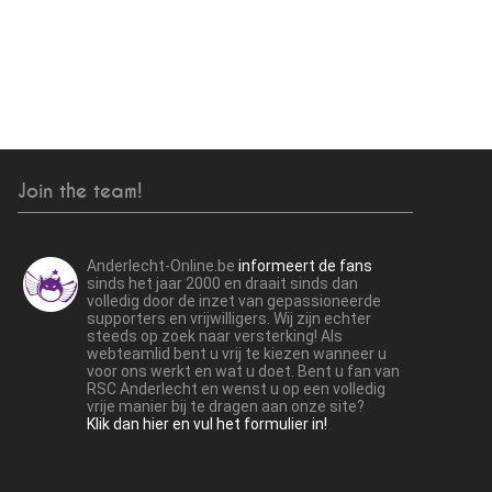
Join the team!
Anderlecht-Online.be
informeert de fans
sinds het jaar 2000 en draait sinds dan
volledig door de inzet van gepassioneerde
supporters en vrijwilligers. Wij zijn echter
steeds op zoek naar versterking! Als
webteamlid bent u vrij te kiezen wanneer u
voor ons werkt en wat u doet. Bent u fan van
RSC Anderlecht en wenst u op een volledig
vrije manier bij te dragen aan onze site?
Klik dan hier en vul het formulier in!