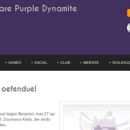
are Purple Dynamite
GAMES
SOCIAL
CLUB
WEBSITE
TAALKEU
 oefenduel
uel tegen Beveren, met 27 op
0. Zoumana Keita, die sinds
den.