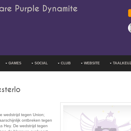
are Purple Dynamite
GAMES
SOCIAL
CLUB
WEBSITE
TAALKEU
sterlo
de wedstrijd tegen Union;
aarschijnlijk ontbreken tegen
s Hey. De wedstrijd tegen