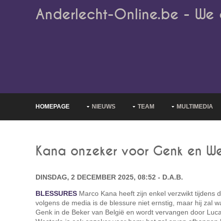
Anderlecht-Online.be - We 
HOMEPAGE
NIEUWS
TEAM
MULTIMEDIA
Kana onzeker voor Genk en We
DINSDAG, 2 DECEMBER 2025, 08:52 - D.A.B.
BLESSURES
Marco Kana heeft zijn enkel verzwikt tijdens 
volgens de media is de blessure niet ernstig, maar hij zal w
Genk in de Beker van België en wordt vervangen door Luca