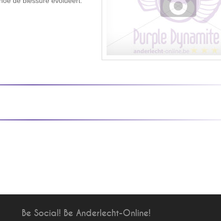
hoe de blessure evolueert.
Be Social! Be Anderlecht-Online!