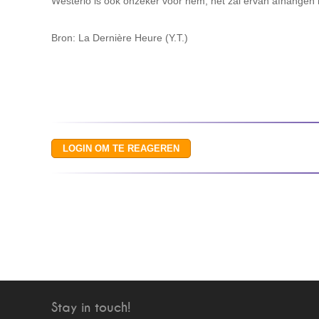
Westerlo is ook onzeker voor hem; het zal ervan afhangen 
Bron: La Dernière Heure (Y.T.)
Stay in touch!