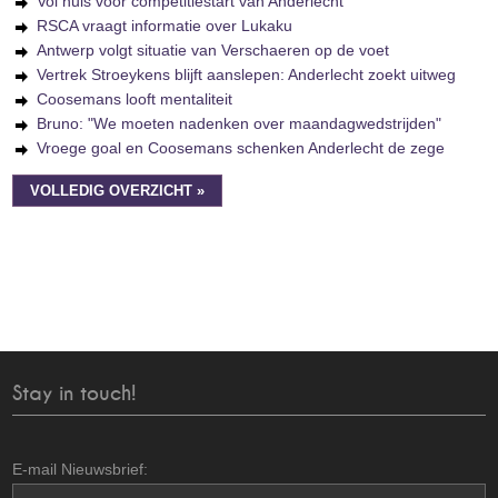
Vol huis voor competitiestart van Anderlecht
RSCA vraagt informatie over Lukaku
Antwerp volgt situatie van Verschaeren op de voet
Vertrek Stroeykens blijft aanslepen: Anderlecht zoekt uitweg
Coosemans looft mentaliteit
Bruno: "We moeten nadenken over maandagwedstrijden"
Vroege goal en Coosemans schenken Anderlecht de zege
VOLLEDIG OVERZICHT »
Stay in touch!
E-mail Nieuwsbrief: