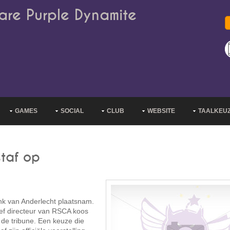
are Purple Dynamite
GAMES
SOCIAL
CLUB
WEBSITE
TAALKEU
staf op
ank van Anderlecht plaatsnam.
tief directeur van RSCA koos
 de tribune. Een keuze die