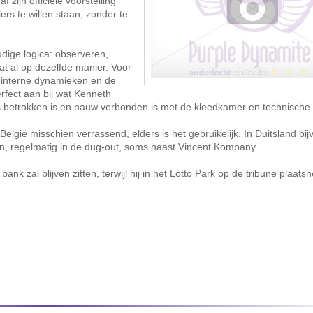
 zijn officiële voorstelling
lers te willen staan, zonder te
dige logica: observeren,
dat al op dezelfde manier. Voor
 interne dynamieken en de
erfect aan bij wat Kenneth
ks betrokken is en nauw verbonden is met de kleedkamer en technische 
 in België misschien verrassend, elders is het gebruikelijk. In Duitsland bi
en, regelmatig in de dug-out, soms naast Vincent Kompany.
 bank zal blijven zitten, terwijl hij in het Lotto Park op de tribune plaats