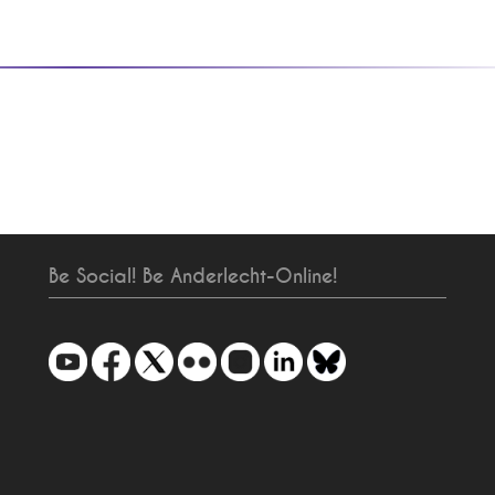
Be Social! Be Anderlecht-Online!