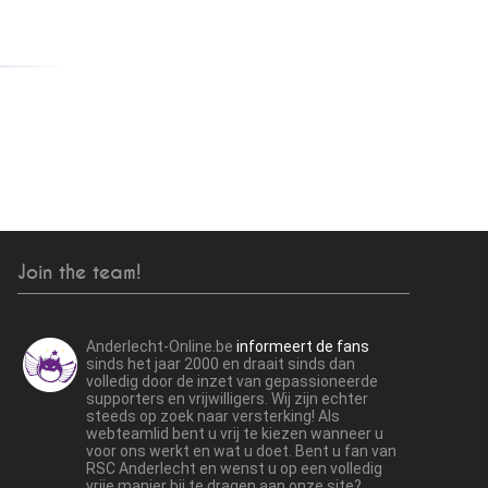
Join the team!
Anderlecht-Online.be
informeert de fans
sinds het jaar 2000 en draait sinds dan
volledig door de inzet van gepassioneerde
supporters en vrijwilligers. Wij zijn echter
steeds op zoek naar versterking! Als
webteamlid bent u vrij te kiezen wanneer u
voor ons werkt en wat u doet. Bent u fan van
RSC Anderlecht en wenst u op een volledig
vrije manier bij te dragen aan onze site?