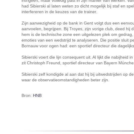
intrigeert, maar volledig past in zijn manier van werken. Vanaf
had Sibierski al laten weten zo dicht mogelijk bij staf en spe
interfereren in de keuzes van de trainer.
Zijn aanwezigheid op de bank in Gent volgt dus een eenvou
aanvoelen, begrijpen. Bij Troyes, zijn vorige club, deed hij 
hem is de technische zone een uitgelezen plek om gedrag,
emoties van een wedstrijd te analyseren. Die positie sluit p
Bornauw voor ogen had: een sportief directeur die dagelij
Sibierski voert die lijn consequent uit. Al lijkt die nabijheid
zit Christoph Freund, sportief directeur van Bayern Münch
Sibierski zelf kondigde al aan dat hij bij uitwedstrijden op de
waar de observatieomstandigheden beter zijn.
Bron:
HNB