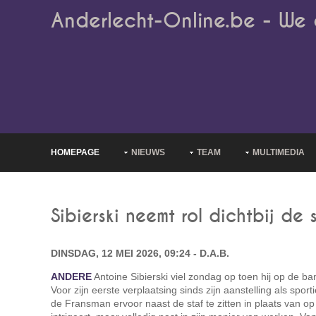
Anderlecht-Online.be - We 
HOMEPAGE
NIEUWS
TEAM
MULTIMEDIA
Sibierski neemt rol dichtbij de 
DINSDAG, 12 MEI 2026, 09:24 - D.A.B.
ANDERE
Antoine Sibierski viel zondag op toen hij op de b
Voor zijn eerste verplaatsing sinds zijn aanstelling als spor
de Fransman ervoor naast de staf te zitten in plaats van op