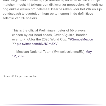
kant. Begin mei maakte hij zijn rentree bij Anderlecht. De voorbije
matchen mocht hij telkens een dik kwartier meespelen. Hij heeft nu
nog enkele weken om helemaal klaar te raken voor het WK en zijn
bondscoach te overtuigen hem op te nemen in de definitieve
selectie van 26 spelers.
This is the official Preliminary roster of 55 players
chosen by our head coach, Javier Aguirre, handed
over to FIFA for the 2026 World Cup. ?
#SomosMéxico
??
pic.twitter.com/hN2iGht3XV
— Mexican National Team (@miseleccionmxEN)
May
12, 2026
Bron: © Eigen redactie