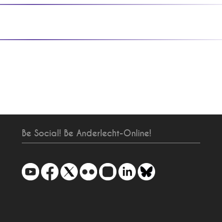
Be Social! Be Anderlecht-Online!