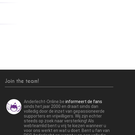
Join the team!
Anderlecht-Online.be
informeert de fans
sinds het jaar 2000 en draait sinds dan
volledig door de inzet van gepassioneerde
supporters en vrijwilligers. Wij zijn echter
steeds op zoek naar versterking! Als
webteamlid bent u vrij te kiezen wanneer u
voor ons werkt en wat u doet. Bent u fan van