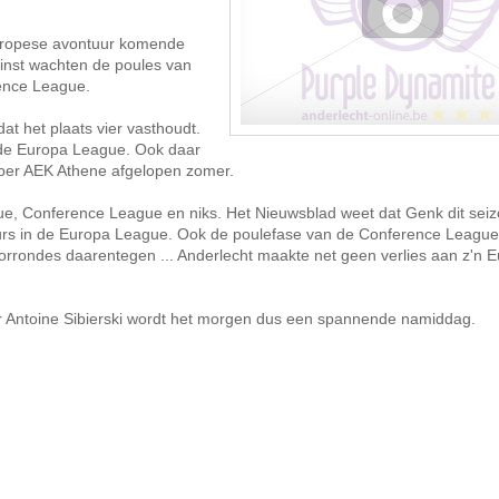
 Europese avontuur komende
winst wachten de poules van
rence League.
at het plaats vier vasthoudt.
 de Europa League. Ook daar
ber AEK Athene afgelopen zomer.
gue, Conference League en niks. Het Nieuwsblad weet dat Genk dit sei
urs in de Europa League. Ook de poulefase van de Conference League 
oorrondes daarentegen ... Anderlecht maakte net geen verlies aan z'n 
ur Antoine Sibierski wordt het morgen dus een spannende namiddag.