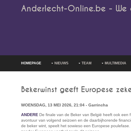
Anderlecht-Online.be - We 
HOMEPAGE
NIEUWS
TEAM
MULTIMEDIA
Bekerwinst geeft Europese zek
WOENSDAG, 13 MEI 2026, 21:04 - Garrincha
ANDERE
De finale van de Beker van België heeft ook een 
avontuur van volgend seizoen en de daarbijhorende financi
de beker wint, speelt het sowieso een Europese poulefase. B