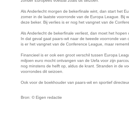
zonder Europees voetbal zoals dit seizoen.
Als Anderlecht morgen de bekerfinale wint, dan start het
zomer in de laatste voorronde van de Europa League. Bij 
deze beker. Bij verlies is er nog het vangnet van de Confe
Als Anderlecht de bekerfinale verliest, dan moet het hopen d
In dat geval gaat paars-wit naar de tweede voorronde van
is er het vangnet van de Conference League, maar remem
Financieel is er ook een groot verschil tussen Europa Lea
miljoen euro mocht ontvangen van de Uefa voor zijn parco
nog minstens de helft op, aldus de krant. Stranden in de v
voorrondes dit seizoen.
Ook voor de boekhouder van paars-wit en sportief directe
Bron: © Eigen redactie