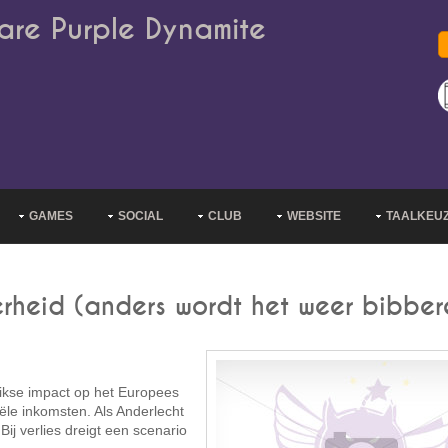
are Purple Dynamite
GAMES
SOCIAL
CLUB
WEBSITE
TAALKEU
erheid (anders wordt het weer bibber
fikse impact op het Europees
ële inkomsten. Als Anderlecht
ij verlies dreigt een scenario