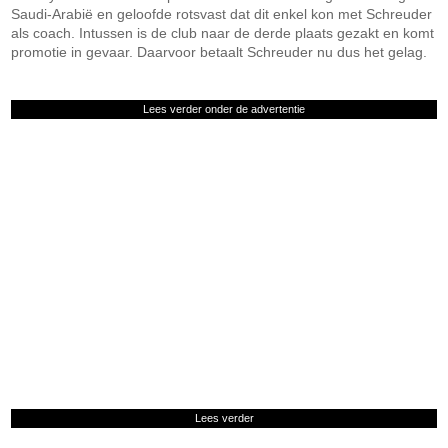
Saudi-Arabië en geloofde rotsvast dat dit enkel kon met Schreuder
als coach. Intussen is de club naar de derde plaats gezakt en komt
promotie in gevaar. Daarvoor betaalt Schreuder nu dus het gelag.
Lees verder onder de advertentie
Lees verder