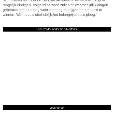
"Nu moeten we gewoon zien dat de spelers het seizoen zo goed
mogelijk eindigen. Volgend seizoen zullen er waarschijnlijk dingen
gebeuren om de ploeg weer omhoog te krijgen en om titels te
winnen. Want dat is uiteindelijk het belangrijkste als ploeg."
Lees verder onder de advertentie
Lees verder