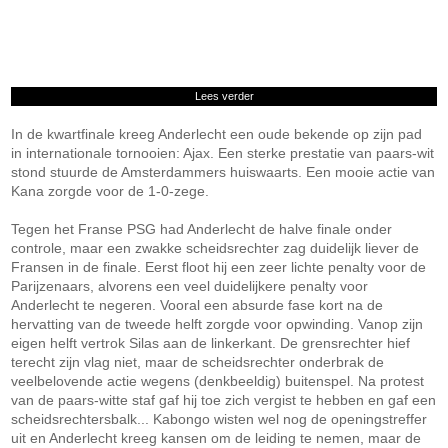
Lees verder
In de kwartfinale kreeg Anderlecht een oude bekende op zijn pad
in internationale tornooien: Ajax. Een sterke prestatie van paars-wit
stond stuurde de Amsterdammers huiswaarts. Een mooie actie van
Kana zorgde voor de 1-0-zege.
Tegen het Franse PSG had Anderlecht de halve finale onder
controle, maar een zwakke scheidsrechter zag duidelijk liever de
Fransen in de finale. Eerst floot hij een zeer lichte penalty voor de
Parijzenaars, alvorens een veel duidelijkere penalty voor
Anderlecht te negeren. Vooral een absurde fase kort na de
hervatting van de tweede helft zorgde voor opwinding. Vanop zijn
eigen helft vertrok Silas aan de linkerkant. De grensrechter hief
terecht zijn vlag niet, maar de scheidsrechter onderbrak de
veelbelovende actie wegens (denkbeeldig) buitenspel. Na protest
van de paars-witte staf gaf hij toe zich vergist te hebben en gaf een
scheidsrechtersbalk... Kabongo wisten wel nog de openingstreffer
uit en Anderlecht kreeg kansen om de leiding te nemen, maar de