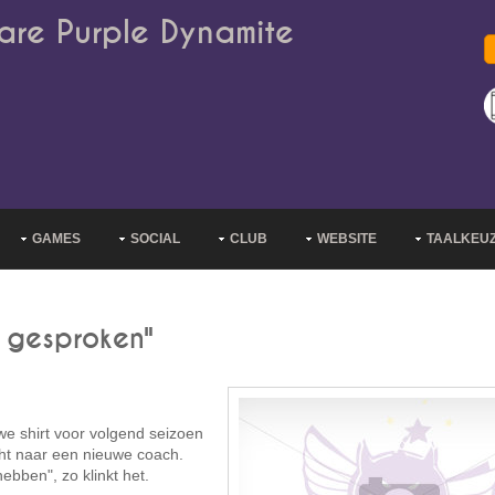
are Purple Dynamite
GAMES
SOCIAL
CLUB
WEBSITE
TAALKEU
 gesproken"
we shirt voor volgend seizoen
t naar een nieuwe coach.
bben", zo klinkt het.