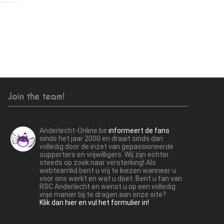
Join the team!
Anderlecht-Online.be
informeert de fans
sinds het jaar 2000 en draait sinds dan
volledig door de inzet van gepassioneerde
supporters en vrijwilligers. Wij zijn echter
steeds op zoek naar versterking! Als
webteamlid bent u vrij te kiezen wanneer u
voor ons werkt en wat u doet. Bent u fan van
RSC Anderlecht en wenst u op een volledig
vrije manier bij te dragen aan onze site?
Klik dan hier en vul het formulier in!