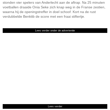
stonden vier spelers van Anderlecht aan de aftrap. Na 25 minuten
voetballen draaide Onia Seke zich knap weg in de Franse zestien,
waarna hij de openingstreffer in doel schoof. Kort na de rust
verdubbelde Benktib de score met een fraai stiftertje.
Lees verder onder de advertentie
Lees verder