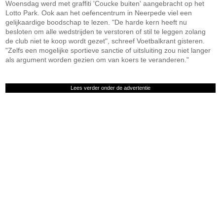
Woensdag werd met graffiti 'Coucke buiten' aangebracht op het
Lotto Park. Ook aan het oefencentrum in Neerpede viel een
gelijkaardige boodschap te lezen. "De harde kern heeft nu
besloten om alle wedstrijden te verstoren of stil te leggen zolang
de club niet te koop wordt gezet", schreef Voetbalkrant gisteren.
"Zelfs een mogelijke sportieve sanctie of uitsluiting zou niet langer
als argument worden gezien om van koers te veranderen."
Lees verder onder de advertentie