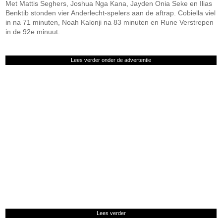
Met Mattis Seghers, Joshua Nga Kana, Jayden Onia Seke en Ilias
Benktib stonden vier Anderlecht-spelers aan de aftrap. Cobiella viel
in na 71 minuten, Noah Kalonji na 83 minuten en Rune Verstrepen
in de 92e minuut.
Lees verder onder de advertentie
Lees verder