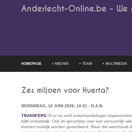
Anderlecht-Online.be - We 
HOMEPAGE
NIEUWS
TEAM
MULTIMEDIA
Zes miljoen voor Huerta?
WOENSDAG, 10 JUNI 2026, 10:41 - D.A.B.
TRANSFERS
Of er nu echt onderhandelingen plaatsvinden 
blijft onduidelijk. Ook de geruchten over een persoonlijk a
kunnen moeilijk worden geverifieerd. Maar dat weerhoudt 