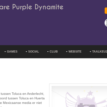
are Purple Dynamite
GAMES
SOCIAL
CLUB
WEBSITE
TAALKEU
tussen Toluca en Anderlecht,
kkoord tussen Toluca en Huerta
de Mexicaanse media er niet