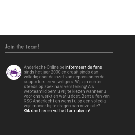
Join the team!
Anderlecht-Online.be
informeert de fans
sinds het jaar 2000 en draait sinds dan
volledig door de inzet van gepassioneerde
supporters en vrijwilligers. Wij zijn echter
steeds op zoek naar versterking! Als
webteamlid bent u vrij te kiezen wanneer u
voor ons werkt en wat u doet. Bent u fan van
RSC Anderlecht en wenst u op een volledig
vrije manier bij te dragen aan onze site?
Klik dan hier en vul het formulier in!