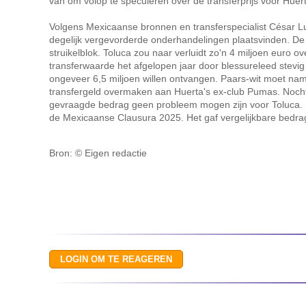
van om volop te speculeren over de transferprijs voor Huer
Volgens Mexicaanse bronnen en transferspecialist César Lu
degelijk vergevorderde onderhandelingen plaatsvinden. De t
struikelblok. Toluca zou naar verluidt zo'n 4 miljoen euro 
transferwaarde het afgelopen jaar door blessureleed stevi
ongeveer 6,5 miljoen willen ontvangen. Paars-wit moet name
transfergeld overmaken aan Huerta's ex-club Pumas. Nocht
gevraagde bedrag geen probleem mogen zijn voor Toluca. 
de Mexicaanse Clausura 2025. Het gaf vergelijkbare bedrage
Bron: © Eigen redactie