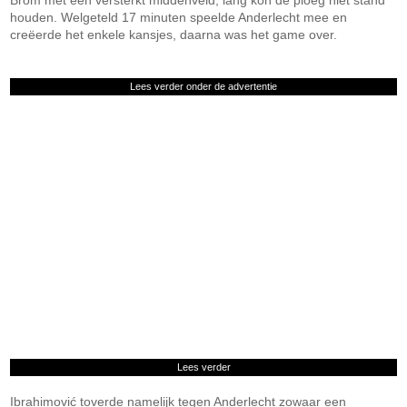
Brom met een versterkt middenveld, lang kon de ploeg niet stand
houden. Welgeteld 17 minuten speelde Anderlecht mee en
creëerde het enkele kansjes, daarna was het game over.
Lees verder onder de advertentie
Lees verder
Ibrahimović toverde namelijk tegen Anderlecht zowaar een