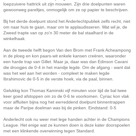
loepzuivere hattrick uit zijn mouwen. Zijn drie doelpunten waren
gewoonweg pareltjes, onmogelijk om ze op papier te beschrijven.
Bij het derde doelpunt stond het Anderlechtpubliek zelfs recht, niet
om naar huis te gaan, maar om te applaudisseren. Wat wil je, de
Zweed trapte van op zo'n 30 meter de bal staalhard in de
winkelhaak.
Aan de tweede helft begon Van den Brom met Frank Acheampong
in de ploeg en kon paars-wit enkele kansen creëren, waaronder
een harde trap van Gillet. Maar ja, daar was dan Edinson Cavani
die droogjes de 0-4 in het mandje legde. Om de afgang - want dat
was het wel aan het worden - compleet te maken legde
Ibrahimovic de 0-5 in de verste hoek, via de paal, binnen.
Gelukkig kon Thomas Kaminski vijf minuten voor tijd de bal twee
keer goed afstoppen om zo de 0-6 te voorkomen. Cyriac kon vlak
voor affluiten bijna nog het eerreddend doelpunt binnentrappen
maar de Parijse doelman was bij de pinken. Eindstand: 0-5
Anderlecht ook nu weer met lege handen achter in de Champions
League. Het enige wat ze kunnen doen is deze kater doorspoelen
met een klinkende overwinning tegen Standard.