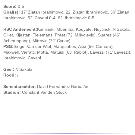
Score:
0-5
Goal(s):
17' Zlatan Ibrahimovic, 22' Zlatan Ibrahimovic, 36' Zlatan
Ibrahimovic, 52' Cavani 0-4, 62' Ibrahimovic 0-5
RSC Anderlecht:
Kaminski, Mbemba, Kouyate, Nuytinck, N'Sakala,
Gillet, Kljestan, Tielemans, Praet (72' Milivojevic), Suarez (46'
Acheampong), Mitrovic (72' Cyriac)
PSG:
Sirigu, Van der Wiel, Marquinhos, Alex (56' Camara),
Maxwell, Verratti, Motta, Matuidi (63' Rabiot), Lavezzi (71' Lavezzi),
Ibrahimovic, Cavani
Geel:
N'Sakala
Rood:
/
Scheidsrechter:
David Fernández Borbalán
Stadion:
Constant Vanden Stock