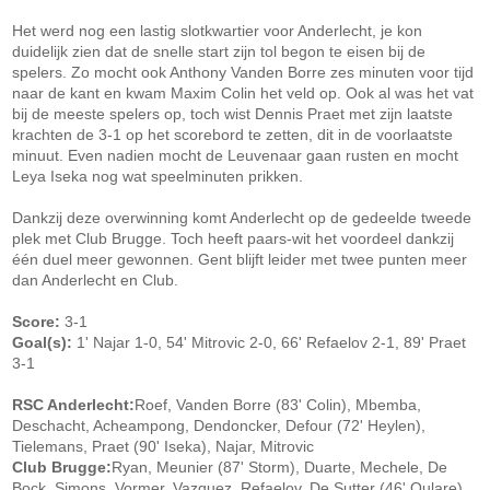
Het werd nog een lastig slotkwartier voor Anderlecht, je kon
duidelijk zien dat de snelle start zijn tol begon te eisen bij de
spelers. Zo mocht ook Anthony Vanden Borre zes minuten voor tijd
naar de kant en kwam Maxim Colin het veld op. Ook al was het vat
bij de meeste spelers op, toch wist Dennis Praet met zijn laatste
krachten de 3-1 op het scorebord te zetten, dit in de voorlaatste
minuut. Even nadien mocht de Leuvenaar gaan rusten en mocht
Leya Iseka nog wat speelminuten prikken.
Dankzij deze overwinning komt Anderlecht op de gedeelde tweede
plek met Club Brugge. Toch heeft paars-wit het voordeel dankzij
één duel meer gewonnen. Gent blijft leider met twee punten meer
dan Anderlecht en Club.
Score:
3-1
Goal(s):
1' Najar 1-0, 54' Mitrovic 2-0, 66' Refaelov 2-1, 89' Praet
3-1
RSC Anderlecht:
Roef, Vanden Borre (83' Colin), Mbemba,
Deschacht, Acheampong, Dendoncker, Defour (72' Heylen),
Tielemans, Praet (90' Iseka), Najar, Mitrovic
Club Brugge:
Ryan, Meunier (87' Storm), Duarte, Mechele, De
Bock, Simons, Vormer, Vazquez, Refaelov, De Sutter (46' Oulare),