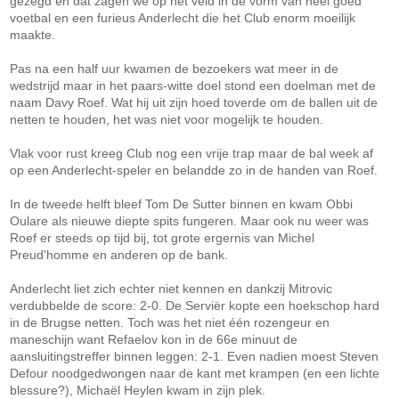
gezegd en dat zagen we op het veld in de vorm van heel goed
voetbal en een furieus Anderlecht die het Club enorm moeilijk
maakte.
Pas na een half uur kwamen de bezoekers wat meer in de
wedstrijd maar in het paars-witte doel stond een doelman met de
naam Davy Roef. Wat hij uit zijn hoed toverde om de ballen uit de
netten te houden, het was niet voor mogelijk te houden.
Vlak voor rust kreeg Club nog een vrije trap maar de bal week af
op een Anderlecht-speler en belandde zo in de handen van Roef.
In de tweede helft bleef Tom De Sutter binnen en kwam Obbi
Oulare als nieuwe diepte spits fungeren. Maar ook nu weer was
Roef er steeds op tijd bij, tot grote ergernis van Michel
Preud'homme en anderen op de bank.
Anderlecht liet zich echter niet kennen en dankzij Mitrovic
verdubbelde de score: 2-0. De Serviër kopte een hoekschop hard
in de Brugse netten. Toch was het niet één rozengeur en
maneschijn want Refaelov kon in de 66e minuut de
aansluitingstreffer binnen leggen: 2-1. Even nadien moest Steven
Defour noodgedwongen naar de kant met krampen (en een lichte
blessure?), Michaël Heylen kwam in zijn plek.