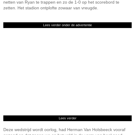
netten van Ryan te trappen en zo de 1-0 op het scorebord te
zetten. Het stadion ontplofte zowaar van vreugde.
Lees verder onder de advertentie
Lees verder
Deze wedstrijd wordt oorlog, had Herman Van Holsbeeck vooraf