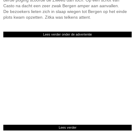
derde poging scoorde de Zweed dan toch. Op een schot van
Casto na dacht een zeer zwak Bergen amper aan aanvallen.
De bezoekers lieten zich in slaap wiegen tot Bergen op het einde
plots kwam opzetten. Zitka was telkens attent.
Lees verder onder de advertentie
Lees verder