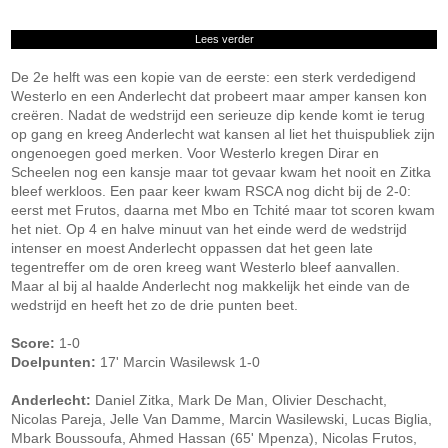
Lees verder
De 2e helft was een kopie van de eerste: een sterk verdedigend
Westerlo en een Anderlecht dat probeert maar amper kansen kon
creëren. Nadat de wedstrijd een serieuze dip kende komt ie terug
op gang en kreeg Anderlecht wat kansen al liet het thuispubliek zijn
ongenoegen goed merken. Voor Westerlo kregen Dirar en
Scheelen nog een kansje maar tot gevaar kwam het nooit en Zitka
bleef werkloos. Een paar keer kwam RSCA nog dicht bij de 2-0:
eerst met Frutos, daarna met Mbo en Tchité maar tot scoren kwam
het niet. Op 4 en halve minuut van het einde werd de wedstrijd
intenser en moest Anderlecht oppassen dat het geen late
tegentreffer om de oren kreeg want Westerlo bleef aanvallen.
Maar al bij al haalde Anderlecht nog makkelijk het einde van de
wedstrijd en heeft het zo de drie punten beet.
Score:
1-0
Doelpunten:
17' Marcin Wasilewsk 1-0
Anderlecht:
Daniel Zitka, Mark De Man, Olivier Deschacht,
Nicolas Pareja, Jelle Van Damme, Marcin Wasilewski, Lucas Biglia,
Mbark Boussoufa, Ahmed Hassan (65' Mpenza), Nicolas Frutos,