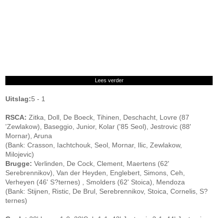
Lees verder
Uitslag:
5 - 1
RSCA:
Zitka, Doll, De Boeck, Tihinen, Deschacht, Lovre (87
'Zewlakow), Baseggio, Junior, Kolar ('85 Seol), Jestrovic (88'
Mornar), Aruna
(Bank: Crasson, Iachtchouk, Seol, Mornar, Ilic, Zewlakow,
Milojevic)
Brugge:
Verlinden, De Cock, Clement, Maertens (62'
Serebrennikov), Van der Heyden, Englebert, Simons, Ceh,
Verheyen (46' S?ternes) , Smolders (62' Stoica), Mendoza
(Bank: Stijnen, Ristic, De Brul, Serebrennikov, Stoica, Cornelis, S?
ternes)