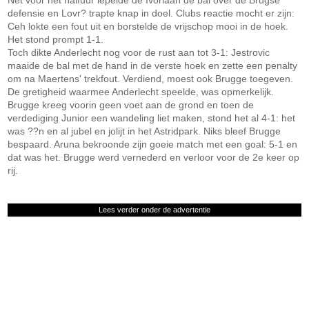
Net voor het halfuur lepelde de Ivoriaan de bal over de Brugse
defensie en Lovr? trapte knap in doel. Clubs reactie mocht er zijn:
Ceh lokte een fout uit en borstelde de vrijschop mooi in de hoek.
Het stond prompt 1-1.
Toch dikte Anderlecht nog voor de rust aan tot 3-1: Jestrovic
maaide de bal met de hand in de verste hoek en zette een penalty
om na Maertens' trekfout. Verdiend, moest ook Brugge toegeven.
De gretigheid waarmee Anderlecht speelde, was opmerkelijk.
Brugge kreeg voorin geen voet aan de grond en toen de
verdediging Junior een wandeling liet maken, stond het al 4-1: het
was ??n en al jubel en jolijt in het Astridpark. Niks bleef Brugge
bespaard. Aruna bekroonde zijn goeie match met een goal: 5-1 en
dat was het. Brugge werd vernederd en verloor voor de 2e keer op
rij.
Lees verder onder de advertentie