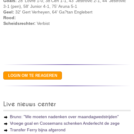
Goals:
28' Lovre 1-0, 38'Ceh 1-1, 43' Jestrovic 2-1, 44' Jestrovic
3-1 (pen), 58' Junior 4-1, 75' Aruna 5-1
Geel:
32' Gert Verheyen, 64' Ga?tan Englebert
Rood:
Scheidsrechter:
Verbist
Live nieuws center
Bruno: "We moeten nadenken over maandagwedstrijden"
Vroege goal en Coosemans schenken Anderlecht de zege
Transfer Ferry bijna afgerond