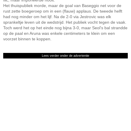
Ilic, maar imponeerde nooit.
Het thuispubliek morde, maar de goal van Baseggio net voor de
rust zette boegeroep om in een (flauw) applaus. De tweede helft
had nog minder om het lijf. Na de 2-0 via Jestrovic was elk
sprankeltje leven uit de wedstrijd. Het publiek vocht tegen de vaak.
Toch werd het op het einde nog bijna 3-0, maar Seol's bal strandde
op de paal en Aruna was enkele centimeters te klein om een
voorzet binnen te koppen.
Lees verder onder de advertentie