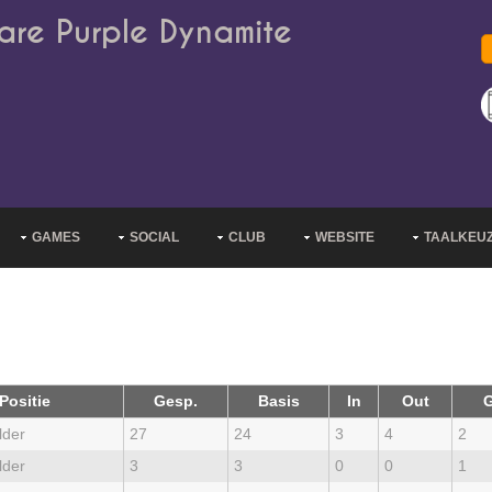
are Purple Dynamite
GAMES
SOCIAL
CLUB
WEBSITE
TAALKEU
Positie
Gesp.
Basis
In
Out
G
lder
27
24
3
4
2
lder
3
3
0
0
1