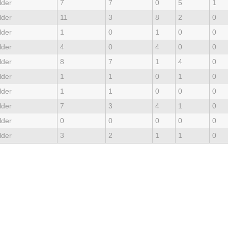
lder
7
7
0
5
1
lder
11
3
8
2
0
lder
1
0
1
0
0
lder
4
0
4
0
0
lder
8
7
1
4
0
lder
1
1
0
1
0
lder
1
1
0
0
0
lder
7
3
4
1
0
lder
0
0
0
0
0
lder
3
2
1
1
0