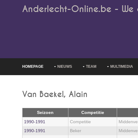
Anderlecht-Online.be - We 
HOMEPAGE
NIEUWS
TEAM
MULTIMEDIA
Van Baekel, Alain
Seizoen
Competitie
1990‑1991
Competitie
Middenve
1990‑1991
Beker
Middenve