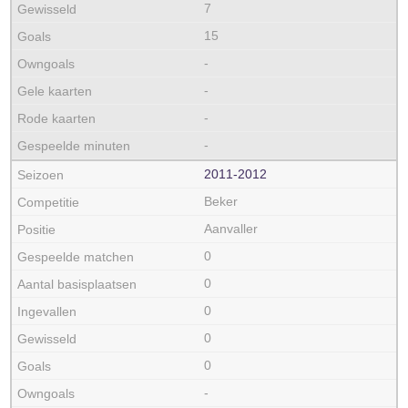
7
15
-
-
-
-
2011‑2012
Beker
Aanvaller
0
0
0
0
0
-