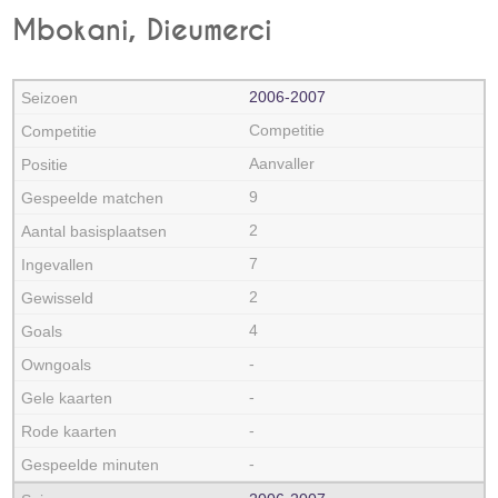
Mbokani, Dieumerci
2006‑2007
Competitie
Aanvaller
9
2
7
2
4
-
-
-
-