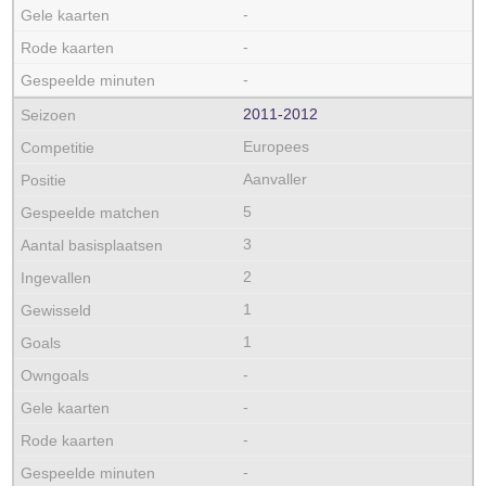
-
-
-
2011‑2012
Europees
Aanvaller
5
3
2
1
1
-
-
-
-