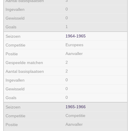
3
0
0
1
1964‑1965
Europees
Aanvaller
2
2
0
0
0
1965‑1966
Competitie
Aanvaller