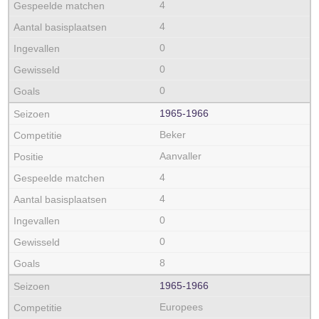
4
4
0
0
0
1965‑1966
Beker
Aanvaller
4
4
0
0
8
1965‑1966
Europees